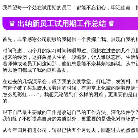
我希望每一个处在试用期的员工，都能不忘初心，牢记使命，
♛ 出纳新员工试用期工作总结 ♛
首先，非常感谢公司能够给我提供一个发挥自我、展现自我的机
时间飞逝，四个月的实习时间转瞬即过。回想在过去的几个月
起来的经历，这好象是人生的一段缩影，让人难以忘怀。生活
着师傅或老员工问这问那，他们总是能不奈其烦地解说。从中
所以他们都成了我的良师益友。
在过去的几场演示会，成了我的实践学堂。打电话、发资料、
有鞋子破了买瓶胶水顶着用的时候，有脚掌上化脓的穿着厚袜子
怎么见彩虹……”。我想无论遇到什么样的困难，更重要的是
的。
眼下自己最主要做的工作是改进自己的工作方法、深化软件学
我们除了不断提高自身的素质以外，更重要的是强化对市场的
从今年四月初进公司，转眼已快五个月过去，回想过去的点点