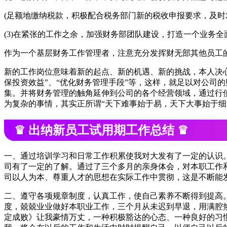
(足额地缴纳税款，积极配合税务部门新的税收申报要求，及
(3)在紧张的工作之余，加强财务部团队建设，打造一个业务
作为一个基层财务工作管理者，注意充分发挥财无部其他员工
新的工作岗位意味着新的起点、新的机遇、新的挑战，本人决心
保投资效益”、“优化财务管理手段”等，这样，就足以对公司
集。并将财务管理的触角延伸到公司的各个经营领域，通过行
为复杂的事情，其实正所谓“天下难事始于易，天下大事始于细
♛ 出纳新员工试用期工作总结 ♛
一、通过培训学习和日常工作积累使我对大发有了一定的认识
司有了一定的了解。通过了三个多月的亲身体会，对本职工作和
司以人为本、尊重人才的思想在实际工作中贯彻，这是不断能
二、遵守各项规章制度，认真工作，使自己素养不断得到提高
度，兢兢业业做好本职业工作，三个月从未迟到早退，用满腔
定成败》让我豪情万丈，一种积极豁达的心态、一种良好的习