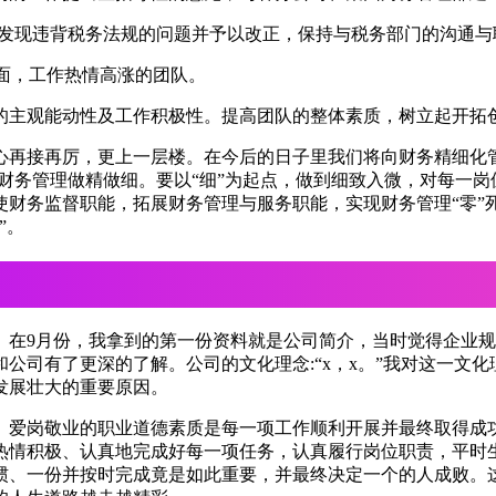
时发现违背税务法规的问题并予以改正，保持与税务部门的沟通与
全面，工作热情高涨的团队。
的主观能动性及工作积极性。提高团队的整体素质，树立起开拓
再接再厉，更上一层楼。在今后的日子里我们将向财务精细化管
的财务管理做精做细。要以“细”为起点，做到细致入微，对每一
使财务监督职能，拓展财务管理与服务职能，实现财务管理“零”
”。
。在9月份，我拿到的第一份资料就是公司简介，当时觉得企业
公司有了更深的了解。公司的文化理念:“x，x。”我对这一文
发展壮大的重要原因。
。爱岗敬业的职业道德素质是每一项工作顺利开展并最终取得成
热情积极、认真地完成好每一项任务，认真履行岗位职责，平时
惯、一份并按时完成竟是如此重要，并最终决定一个的人成败。