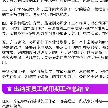
我，将会在以后的工作和生活中时时提醒自己，以便自己以后
三、认真学习岗位职能，工作能力得到了一定的提高。根据目
的文字写作能力、灵活的处理问题能力。
四、不足和需改进方面。虽然到公司来了三个多月，对公司还
值。“业精于勤而荒于嬉”，在以后的工作中我要不断学习业
异。我将坚持不懈地努力学习各种知识，并用于指导实践。在
五、几点建议。公司正处于企业转型期，是一个非常关键的时
特别是管理干部要改变老观念，要从实干型向管理型转变。领
核方式。好的制度可以改变人的行为，好的制度可以激励员工
是客观规律，从现在起，要做好老同志的传帮带工作，把他们
用。
来到公司工作，我的收获莫过于在敬业精神、思想境界，还是
努力往创造，相信在全体员工的共同努力下，公司的美好明天
♛ 出纳新员工试用期工作总结 ♛
任何一个在职场初涟漪的工作者，都会经过一段试水的时期—
态度的阶段。